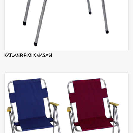
KATLANIR PİKNİK MASASI