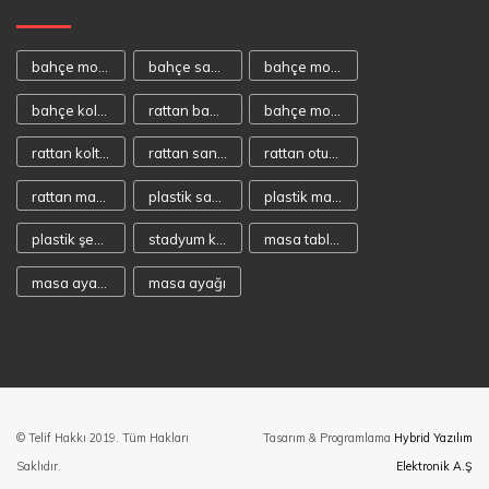
bahçe mobilyası
bahçe sandalyeleri
bahçe mobilyaları
bahçe koltukları
rattan bahçe mobilyası
bahçe mobilya
rattan koltuk
rattan sandalye
rattan oturma takımı
rattan masa takımı
plastik sandalye
plastik masa
plastik şezlong
stadyum koltuğu
masa tablaları
masa ayakaları
masa ayağı
© Telif Hakkı 2019. Tüm Hakları
Tasarım & Programlama
Hybrid Yazılım
Saklıdır.
Elektronik A.Ş